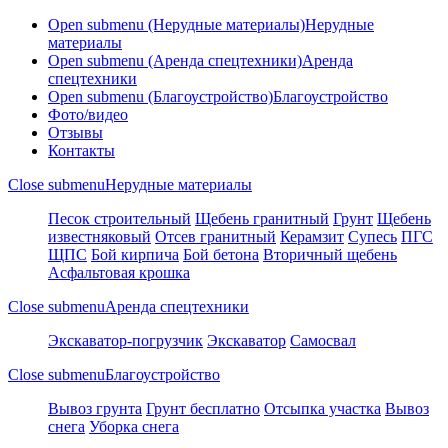
Open submenu (Нерудные материалы)
Нерудные
материалы
Open submenu (Аренда спецтехники)
Аренда
спецтехники
Open submenu (Благоустройство)
Благоустройство
Фото/видео
Отзывы
Контакты
Close submenu
Нерудные материалы
Песок строительный
Щебень гранитный
Грунт
Щебень
известняковый
Отсев гранитный
Керамзит
Супесь
ПГС
ЩПС
Бой кирпича
Бой бетона
Вторичный щебень
Асфальтовая крошка
Close submenu
Аренда спецтехники
Экскаватор-погрузчик
Экскаватор
Самосвал
Close submenu
Благоустройство
Вывоз грунта
Грунт бесплатно
Отсыпка участка
Вывоз
снега
Уборка снега