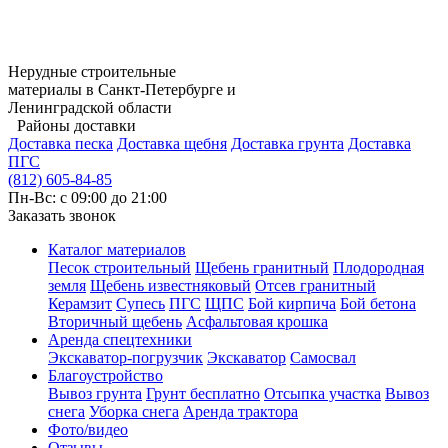
Нерудные строительные
материалы в Санкт-Петербурге и
Ленинградской области
Районы доставки
Доставка песка
Доставка щебня
Доставка грунта
Доставка
ПГС
(812) 605-84-85
Пн-Вс: с 09:00 до 21:00
Заказать звонок
Каталог материалов
Песок строительный
Щебень гранитный
Плодородная
земля
Щебень известняковый
Отсев гранитный
Керамзит
Супесь
ПГС
ЩПС
Бой кирпича
Бой бетона
Вторичный щебень
Асфальтовая крошка
Аренда спецтехники
Экскаватор-погрузчик
Экскаватор
Самосвал
Благоустройство
Вывоз грунта
Грунт бесплатно
Отсыпка участка
Вывоз
снега
Уборка снега
Аренда трактора
Фото/видео
Отзывы