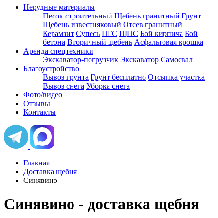
Нерудные материалы
Песок строительный
Щебень гранитный
Грунт
Щебень известняковый
Отсев гранитный
Керамзит
Супесь
ПГС
ЩПС
Бой кирпича
Бой
бетона
Вторичный щебень
Асфальтовая крошка
Аренда спецтехники
Экскаватор-погрузчик
Экскаватор
Самосвал
Благоустройство
Вывоз грунта
Грунт бесплатно
Отсыпка участка
Вывоз снега
Уборка снега
Фото/видео
Отзывы
Контакты
Главная
Доставка щебня
Синявино
Синявино - доставка щебня