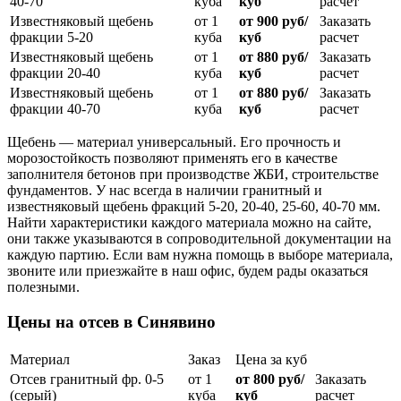
40-70
куба
куб
расчет
Известняковый щебень
от 1
от 900 руб/
Заказать
фракции 5-20
куба
куб
расчет
Известняковый щебень
от 1
от 880 руб/
Заказать
фракции 20-40
куба
куб
расчет
Известняковый щебень
от 1
от 880 руб/
Заказать
фракции 40-70
куба
куб
расчет
Щебень — материал универсальный. Его прочность и
морозостойкость позволяют применять его в качестве
заполнителя бетонов при производстве ЖБИ, строительстве
фундаментов. У нас всегда в наличии гранитный и
известняковый щебень фракций 5-20, 20-40, 25-60, 40-70 мм.
Найти характеристики каждого материала можно на сайте,
они также указываются в сопроводительной документации на
каждую партию. Если вам нужна помощь в выборе материала,
звоните или приезжайте в наш офис, будем рады оказаться
полезными.
Цены на отсев в Синявино
Материал
Заказ
Цена за куб
Отсев гранитный фр. 0-5
от 1
от 800 руб/
Заказать
(серый)
куба
куб
расчет