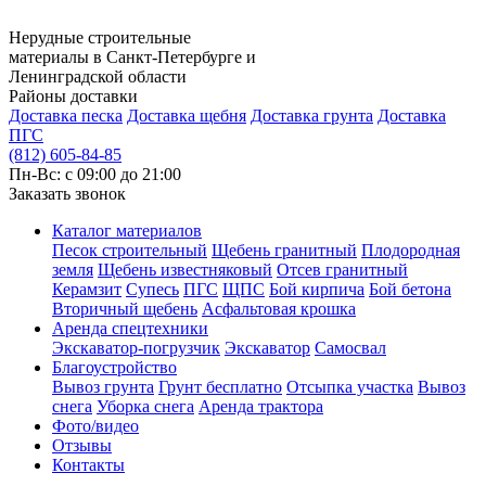
Нерудные строительные
материалы в Санкт-Петербурге и
Ленинградской области
Районы доставки
Доставка песка
Доставка щебня
Доставка грунта
Доставка
ПГС
(812) 605-84-85
Пн-Вс: с 09:00 до 21:00
Заказать звонок
Каталог материалов
Песок строительный
Щебень гранитный
Плодородная
земля
Щебень известняковый
Отсев гранитный
Керамзит
Супесь
ПГС
ЩПС
Бой кирпича
Бой бетона
Вторичный щебень
Асфальтовая крошка
Аренда спецтехники
Экскаватор-погрузчик
Экскаватор
Самосвал
Благоустройство
Вывоз грунта
Грунт бесплатно
Отсыпка участка
Вывоз
снега
Уборка снега
Аренда трактора
Фото/видео
Отзывы
Контакты