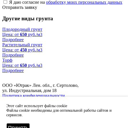
Я даю согласие на
обработку моих персональных данных
Отправить заявку
Другие виды грунта
Плодородный грунт
Цена: от
650
руб./м3
Подробнее
Растительный грунт
Цена: от
450
руб./м3
Подробнее
Торф
Цена: от
650
руб./м3
Подробнее
ООО «Ютрак» Лен. обл., г. Сертолово,
ул. Индустриальная, дом 18
Политика конфиденциальности
(812) 605-84-85
Пн-Вс: с 09:00 до 21:00
Этот сайт использует файлы cookie
Файлы cookie необходимы для оптимальной работы сайтов и
Заказать звонок
сервисов.
On-line заявка
Принять