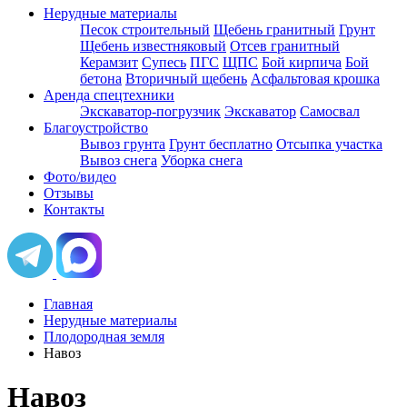
Нерудные материалы
Песок строительный
Щебень гранитный
Грунт
Щебень известняковый
Отсев гранитный
Керамзит
Супесь
ПГС
ЩПС
Бой кирпича
Бой
бетона
Вторичный щебень
Асфальтовая крошка
Аренда спецтехники
Экскаватор-погрузчик
Экскаватор
Самосвал
Благоустройство
Вывоз грунта
Грунт бесплатно
Отсыпка участка
Вывоз снега
Уборка снега
Фото/видео
Отзывы
Контакты
Главная
Нерудные материалы
Плодородная земля
Навоз
Навоз