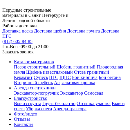
Нерудные строительные
материалы в Санкт-Петербурге и
Ленинградской области
Районы доставки
Доставка песка
Доставка щебня
Доставка грунта
Доставка
ПГС
(812) 605-84-85
Пн-Вс: с 09:00 до 21:00
Заказать звонок
Каталог материалов
Песок строительный
Щебень гранитный
Плодородная
земля
Щебень известняковый
Отсев гранитный
Керамзит
Супесь
ПГС
ЩПС
Бой кирпича
Бой бетона
Вторичный щебень
Асфальтовая крошка
Аренда спецтехники
Экскаватор-погрузчик
Экскаватор
Самосвал
Благоустройство
Вывоз грунта
Грунт бесплатно
Отсыпка участка
Вывоз
снега
Уборка снега
Аренда трактора
Фото/видео
Отзывы
Контакты