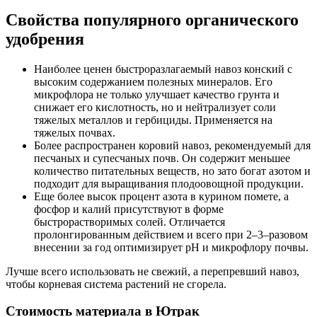
Свойства популярного органического
удобрения
Наиболее ценен быстроразлагаемый навоз конский с
высоким содержанием полезных минералов. Его
микрофлора не только улучшает качество грунта и
снижает его кислотность, но и нейтрализует соли
тяжелых металлов и гербициды. Применяется на
тяжелых почвах.
Более распространен коровий навоз, рекомендуемый для
песчаных и супесчаных почв. Он содержит меньшее
количество питательных веществ, но зато богат азотом и
подходит для выращивания плодоовощной продукции.
Еще более высок процент азота в курином помете, а
фосфор и калий присутствуют в форме
быстрорастворимых солей. Отличается
пролонгированным действием и всего при 2–3–разовом
внесении за год оптимизирует pH и микрофлору почвы.
Лучше всего использовать не свежий, а перепревший навоз,
чтобы корневая система растений не сгорела.
Стоимость материала в Ютрак