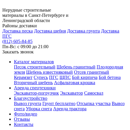
Нерудные строительные
материалы в Санкт-Петербурге и
Ленинградской области
Районы доставки
Доставка песка
Доставка щебня
Доставка грунта
Доставка
ПГС
(812) 605-84-85
Пн-Вс: с 09:00 до 21:00
Заказать звонок
Каталог материалов
Песок строительный
Щебень гранитный
Плодородная
земля
Щебень известняковый
Отсев гранитный
Керамзит
Супесь
ПГС
ЩПС
Бой кирпича
Бой бетона
Вторичный щебень
Асфальтовая крошка
Аренда спецтехники
Экскаватор-погрузчик
Экскаватор
Самосвал
Благоустройство
Вывоз грунта
Грунт бесплатно
Отсыпка участка
Вывоз
снега
Уборка снега
Аренда трактора
Фото/видео
Отзывы
Контакты