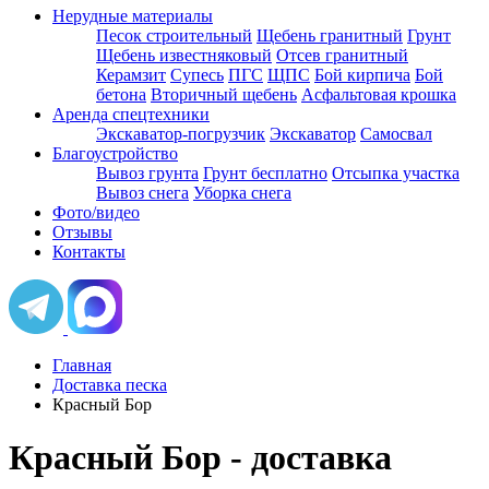
Нерудные материалы
Песок строительный
Щебень гранитный
Грунт
Щебень известняковый
Отсев гранитный
Керамзит
Супесь
ПГС
ЩПС
Бой кирпича
Бой
бетона
Вторичный щебень
Асфальтовая крошка
Аренда спецтехники
Экскаватор-погрузчик
Экскаватор
Самосвал
Благоустройство
Вывоз грунта
Грунт бесплатно
Отсыпка участка
Вывоз снега
Уборка снега
Фото/видео
Отзывы
Контакты
Главная
Доставка песка
Красный Бор
Красный Бор - доставка