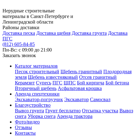
Нерудные строительные
материалы в Санкт-Петербурге и
Ленинградской области
Районы доставки
Доставка песка
Доставка щебня
Доставка грунта
Доставка
ПГС
(812) 605-84-85
Пн-Вс: с 09:00 до 21:00
Заказать звонок
Каталог материалов
Песок строительный
Щебень гранитный
Плодородная
земля
Щебень известняковый
Отсев гранитный
Керамзит
Супесь
ПГС
ЩПС
Бой кирпича
Бой бетона
Вторичный щебень
Асфальтовая крошка
Аренда спецтехники
Экскаватор-погрузчик
Экскаватор
Самосвал
Благоустройство
Вывоз грунта
Грунт бесплатно
Отсыпка участка
Вывоз
снега
Уборка снега
Аренда трактора
Фото/видео
Отзывы
Контакты