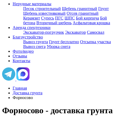
Нерудные материалы
Песок строительный
Щебень гранитный
Грунт
Щебень известняковый
Отсев гранитный
Керамзит
Супесь
ПГС
ЩПС
Бой кирпича
Бой
бетона
Вторичный щебень
Асфальтовая крошка
Аренда спецтехники
Экскаватор-погрузчик
Экскаватор
Самосвал
Благоустройство
Вывоз грунта
Грунт бесплатно
Отсыпка участка
Вывоз снега
Уборка снега
Фото/видео
Отзывы
Контакты
Главная
Доставка грунта
Форносово
Форносово - доставка грунта